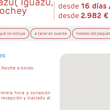
azú( Iguazú,
desde
16 días 
lochey
desde
2.982 €
qué no incluye
a tener en cuenta
hoteles del paque
es
. Noche a bordo.
rimera hora y conexión
 recepción y traslado al