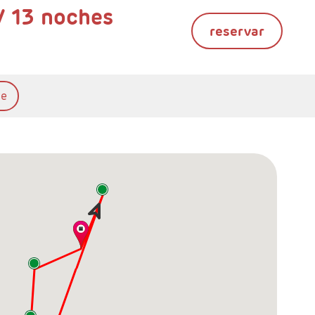
/ 13 noches
reservar
te