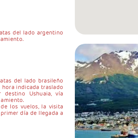
atas del lado argentino
jamiento.
atas del lado brasileño
a hora indicada traslado
r destino Ushuaia, vía
ojamiento.
e los vuelos, la visita
 primer día de llegada a