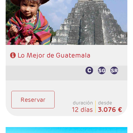
Panajachel, 3 noches Ciudad de Guatemala, 1 noche
Copán, 1 noche Río Dulce y 2 noches Flores.
- Categoría hotelera: 3*, 4* y 5*
- Régimen: 9 desayunos y 1 almuerzo (sin bebidas).
Lo Mejor de Guatemala
Reservar
duración
desde
12 días
3.076 €