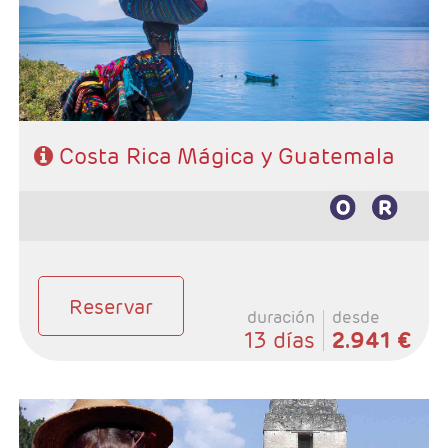
Guatemala
- Categoría hotelera: Standard, Primera o Semilujo
- Régimen: 11 desayunos, 3 almuerzos y 2 cenas.
Costa Rica Mágica y Guatemala
Reservar
duración
desde
13 días
2.941 €
- Salidas: Martes
- Ruta: 2 noches Antigua Guatemala, 1 noche