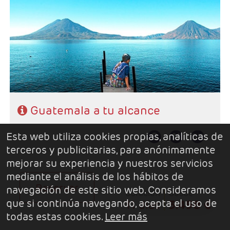
- Salidas: Martes
- Ruta: 2 noches Antigua Guatemala, 1 noche
Panajachel, 3 noches Ciudad de Guatemala, 1 noche
Copán, 1 noche Río Dulce y 1 noche Flores.
- Categoría hotelera: 3*, 4* y 5*
- Régimen: 9 desayunos y 1 almuerzo (sin bebidas).
Guatemala a tu alcance
Esta web utiliza cookies propias, analíticas de
terceros y publicitarias, para anónimamente
mejorar su experiencia y nuestros servicios
mediante el análisis de los hábitos de
Reservar
navegación de este sitio web. Consideramos
duración
desde
que si continúa navegando, acepta el uso de
11 días
3.458 €
todas estas cookies.
Leer más