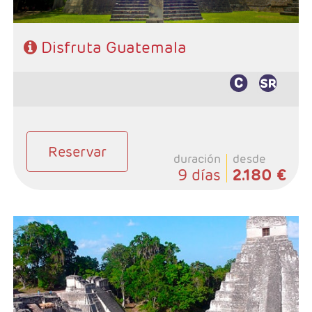
Disfruta Guatemala
Reservar
duración
desde
9 días
2.180 €
- Salidas: Martes
- Ruta: 2 noches Antigua Guatemala, 1 noche
Panajache, 3 noches Ciudad de Guatemala y 1 noche
Copán.
- Categoría hotelera: 3*, 4* y 5*
- Régimen: 7 desayunos y 1 almuerzo (sin bebidas)