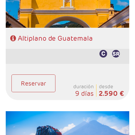
- Régimen: 7 desayunos y 1 almuerzo sin bebidas.
Altiplano de Guatemala
Reservar
duración
desde
9 días
2.590 €
- Salidas: Maartes y Viernes
- Ruta: 1 noche San José, 2 noches Tortuguero, 2
noches Arenal , 2 noches Monteverde y 4 noches