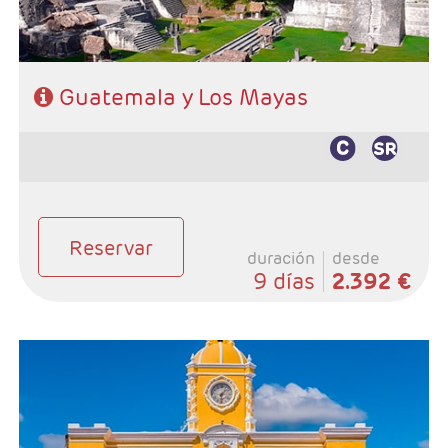
Guatemala y Los Mayas
Reservar
duración
desde
9 días
2.392 €
- Salidas: Martes
- Ruta: 2 noches Antigua Guatemala, 1 noche
Panajachel (Lago Atitlan), 2 noches Ciudad de
Guatemala y 2 noches Flores.
- Categoría hotelera: 3*, 4* y 5*