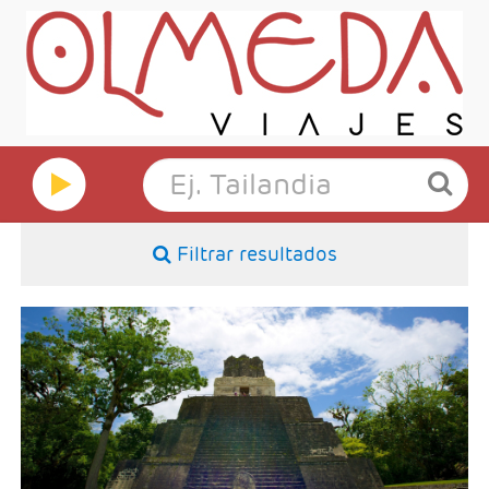
Filtrar resultados
- Salidas: Martes
- Ruta: 3 noches Antigua Guatemala, 1 noche
Panajachel (Lago Atitlan), 1 noche Ciudad de
Guatemala y 2 noches Flores.
- Categoría hotelera: 3*, 4* y 5*
- Régimen: 7 desayunos y 1 almuerzo sin bebidas.