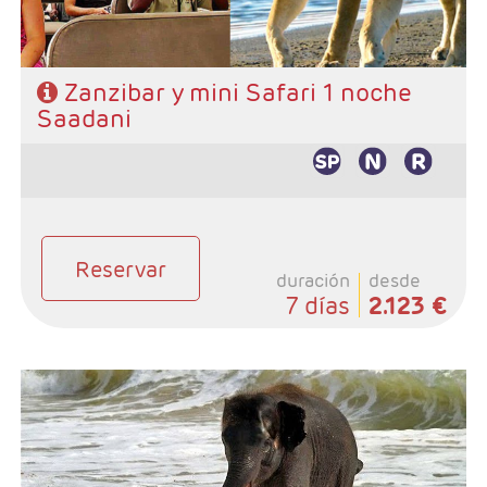
Zanzibar y mini Safari 1 noche
Saadani
Reservar
duración
desde
7 días
2.123 €
- Salidas: Diarias
- Ruta: Stone Town 1 noche, Sadani 2 noche y playas de
Zanzibar 2 noches (ampliables)
- Categoría hotelera: A elección del cliente
- Régimen: Pensión completa en safari y de libre