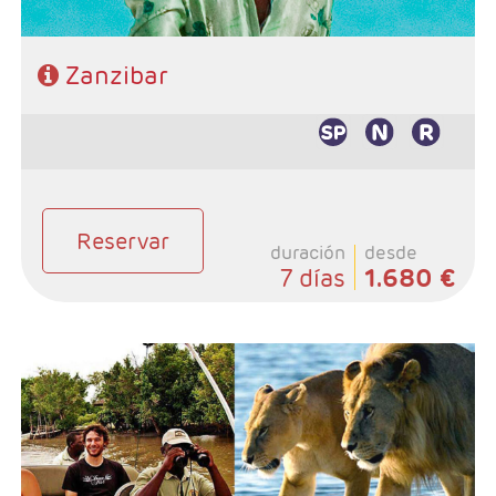
Zanzibar
Reservar
duración
desde
7 días
1.680 €
- Salidas: Diarias
- Ruta: Stone Town 1 noche, Sadani 1 noche y playas de
Zanzibar 3 noches (ampliables)
- Categoría hotelera: A elección del cliente
- Régimen: Pensión completa en safari y de libre
elección en Zanzibar