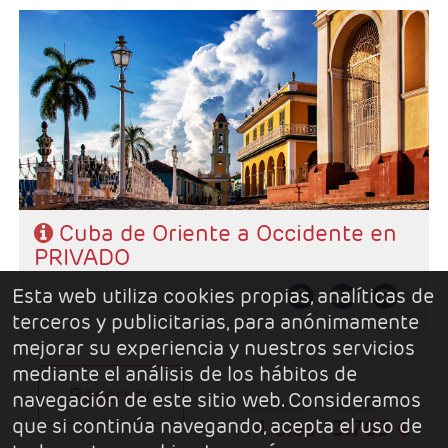
- Salidas: Jueves y Domingos
- Ruta: 2 noches Habana, 2 noches Santago de Cuba. 2
noches Camaguey, 2 noche Trinidad, 3 noches Cayo
Santa María, y 1 noche Habana.
- Categoría hotelera: Categoria Básica
- Régimen: Según programa
Cuba de Oriente a Occidente en
PRIVADO
Esta web utiliza cookies propias, analíticas de
terceros y publicitarias, para anónimamente
mejorar su experiencia y nuestros servicios
mediante el análisis de los hábitos de
Reservar
navegación de este sitio web. Consideramos
duración
desde
que si continúa navegando, acepta el uso de
14 días
3.763 €