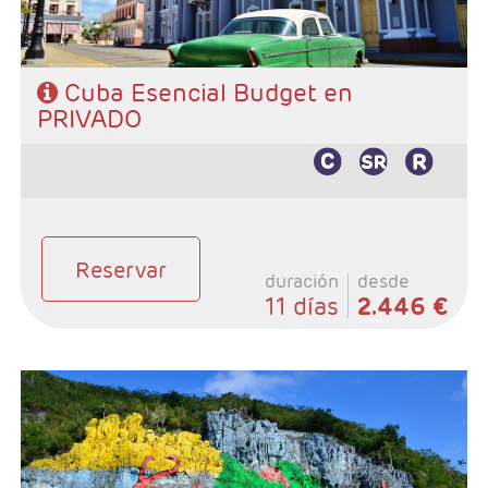
Cuba Esencial Budget en
PRIVADO
Reservar
duración
desde
11 días
2.446 €
- Salidas: Diarias
- Ruta: 3 noches Habana, 2 noches Viñales, 3 noches
Trinidad, 3 noches Cayo Santa María y 1 noche Habana.
- Categoría hotelera: Categoria Básica
- Régimen: Según programa