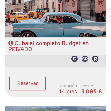
Cayo Guillermo, 1 noche Camaguey, 2 noches Santago
de Cub y 1 noche Habana.
- Categoría hotelera: Categoria Básica
- Régimen: Según programa
Cuba al completo Budget en
PRIVADO
Reservar
duración
desde
14 días
3.085 €