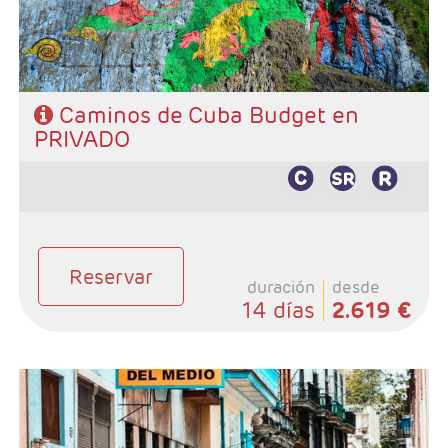
Caminos de Cuba Budget en
PRIVADO
Reservar
duración
desde
14 días
2.619 €
- Salidas: Diarias
- Ruta: 3 noches Habana, 1 noche Cienfuegos, 2
noches Trinidad, 3 noches Cayo Santa María y 1 noche