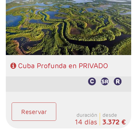
- Salidas: Diarias
- Ruta: 2 noches Habana, 2 noche Viñales, 1 noche Las
Terrazas, 1 noche Peninsula Zapata, 2 noches Trinidad, y
4 noches Varadero.
- Categoría hotelera: Categoria Básica
- Régimen: Según programa
Cuba Profunda en PRIVADO
Reservar
duración
desde
14 días
3.372 €