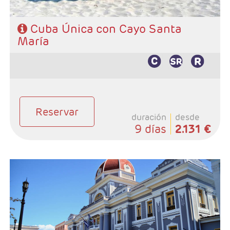
Características
Cuba Única con Cayo Santa
María
Reservar
duración
desde
9 días
2.131 €
- Salidas: Diarias
- Ruta: 3 noches Habana, 1 noche Cienfuegos, 2
noches Trinidad y 3 noches Varadero.
- Categoría hotelera: Categoria Básica
- Régimen: Según programa