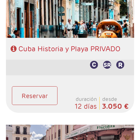
Habana
- Categoría hotelera: Categoria Básica y Superior
- Régimen: Según programa
Cuba Historia y Playa PRIVADO
Reservar
duración
desde
12 días
3.050 €
- Salidas: Martes y Viernes
- Ruta: 3 noches Habana, 2 noches Trinidad, 3 noches