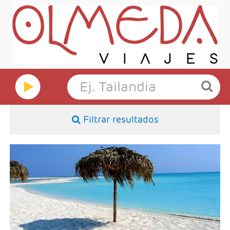
Filtrar resultados
- Salidas: Sábados
- Ruta: 3 noches Habana y 4 noches Cayo Largo
- Categoría hotelera: Única
- Régimen: TI en Cayo Largo + HD en Habana + 1 cena