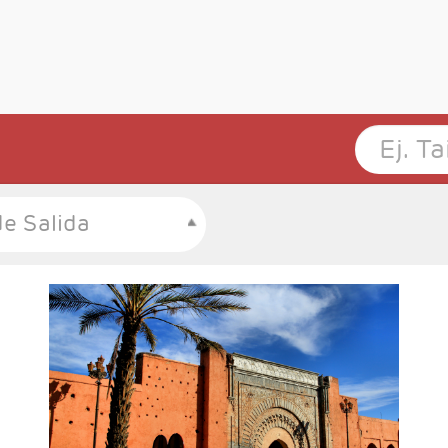
e Salida
- Salidas: Viernes
- Ruta: Casblanca 1n - Fes 2n - Marrakech 4n
- Categoría hotelera: Basica, Superior y
Prestige
- Régimen: 7 desayunos y 3 cenas