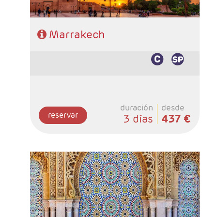
Marrakech
duración
desde
reservar
3 días
437 €
- Salidas: Viernes y domingos
- Ruta: Marrakech 1n, Casablanca 1n - Tanger
1n - Fes 2n - Merzouga 1n, Ouarzazate
1n,Marrakech 1n
- Categoría hotelera: Básica, Superior y
Prestige
- Régimen: 8 desayunos + 6 cenas