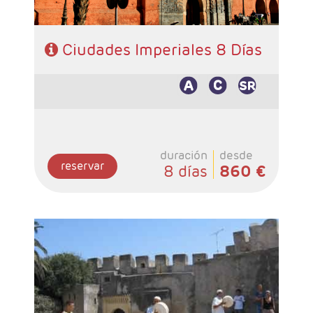
Ciudades Imperiales 8 Días
duración
desde
reservar
8 días
860 €
- Salidas: Lunes y Sábados
- Ruta: Casablanca 1n - Tanger 1n - Fes 2n -
Merzouga 1n, Ouarzazate 1n,Marrakech 2n
- Categoría hotelera: Básica, Superior y
Prestige
- Régimen: 8 desayunos + 6 cenas