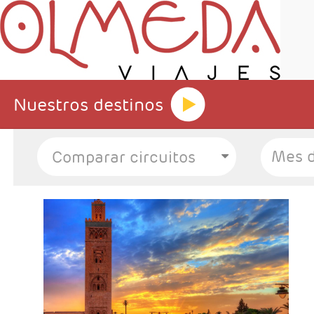
Nuestros destinos
Mes d
Salidas:Diarias
Estancia en Marrakech
Hotel de libre elección
Número de noches, de libre elección
Posibilidad de incluir excursiones