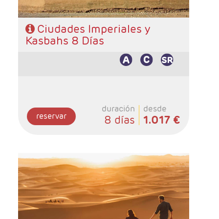
Ciudades Imperiales y
Kasbahs 8 Días
duración
desde
reservar
8 días
1.017 €
- Salidas: Diarias
- Ruta: Marrakech 4n, Zagora 1n, Dunas de
Merzouga 1n, Ouarzazate 1n
- Categoría hotelera:Standar y Superior
- Régimen: Según itinerario