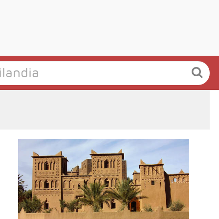
- Salidas: Lunes, Martes, Sábados y Domingos
- Ruta: Marrakech 2 noches, Fez 2 noches,
Merzouga 1 noche, Ouarzazate 1 noche y
Marrakech 1 noche
- Categoría hotelera: Basica, Superior y
Prestige
- Régimen: 7 desayunos y 4 cenas