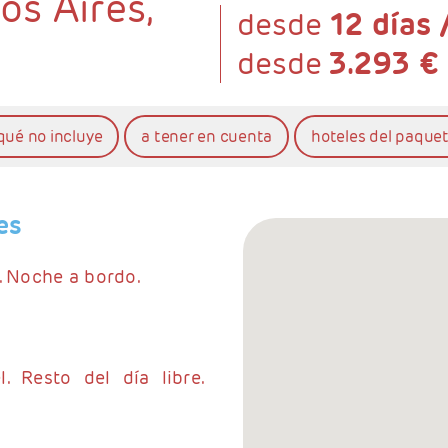
s Aires,
desde
12 días 
desde
3.293 €
qué no incluye
a tener en cuenta
hoteles del paque
es
. Noche a bordo.
. Resto del día libre.