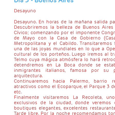
Día 3
- Buenos Aires
Desayuno
Desayuno. En horas de la mañana salida para
Descubriremos la belleza de Buenos Aires
Cívico; comenzando por el imponente Congre
de Mayo con la Casa de Gobierno (Casa 
Metropolitana y el Cabildo. Transitaremos 
una de las joyas mundiales en lo que a Oper
cultural de los porteños. Luego iremos al tr
Telmo cuya mágica atmósfera lo hará retroc
detendremos en La Boca donde se establ
inmigrantes italianos, famosa por su p
arquitectura.
Continuaremos hacia Palermo, barrio re
atractivos como el Ecoparque, el Parque 3 de
etc.
Finalmente visitaremos La Recoleta, un
exclusivos de la ciudad, donde veremos 
boutiques elegantes, excelentes restaurantes
Tarde libre. Por la noche recomendamos t