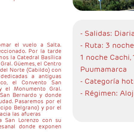
- Salidas: Diari
- Ruta: 3 noche
mar el vuelo a Salta.
eccionado. Por la tarde
1 noche Cachi,
mos la Catedral Basílica
Gral. Güemes, el Centro
Puumamarca
 del Norte (Cabildo) con
 dedicadas a antiguas
- Categoría hot
isco, el Convento San
 y el Monumento Gral.
- Régimen: Alo
 San Bernardo y donde
udad. Pasaremos por el
cipo Belgrano) y por el
acia las afueras
ega San Lorenzo con su
tesanal donde exponen