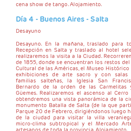
cena show de tango. Alojamiento.
Día 4
- Buenos Aires - Salta
Desayuno
Desayuno. En la mañana, traslado para to
Recepción en Salta y traslado al hotel sel
realizaremos la visita a la Ciudad. Recorrere
de 1855, donde se encuentran los restos del 
Cultural de las Américas, el Museo Histórico
exhibiciones de arte sacro y con salas
familias salteñas, la Iglesia San Franc
Bernardo de la orden de las Carmelitas
Güemes. Realizaremos el ascenso al Cerro
obtendremos una vista panorámica de la ci
monumento Batalla de Salta (de la que parti
Parque 20 de Febrero, dirigiéndonos luego h
de la ciudad para visitar la villa verani
micro-clima subtropical y el Mercado Ar
artesanos de toda la provincia. Alojamiento.