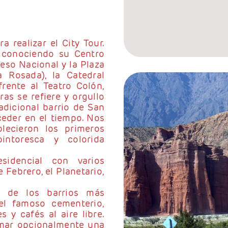
 realizar el City Tour.
 conociendo su Centro
so Nacional y la Plaza
Rosada), la Catedral
frente al Teatro Colón,
as se refiere y orgullo
adicional barrio de San
eder en el tiempo. Nos
ecieron los primeros
intoresca y colorida
sidencial con varios
 Febrero, el Planetario,
o de los barrios más
el famoso cementerio,
 y cafés al aire libre.
omar opcionalmente una