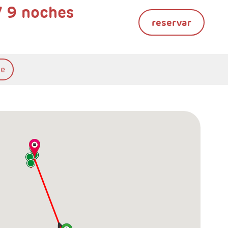
/ 9 noches
reservar
te