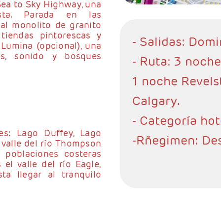
Sea to Sky Highway, una
sta. Parada en las
al monolito de granito
 tiendas pintorescas y
- Salidas: Dom
Lumina (opcional), una
es, sonido y bosques
- Ruta: 3 noche
1 noche Revels
Calgary.
- Categoría hot
es: Lago Duffey, Lago
-Rñegimen: De
 valle del río Thompson
 poblaciones costeras
l valle del río Eagle,
a llegar al tranquilo