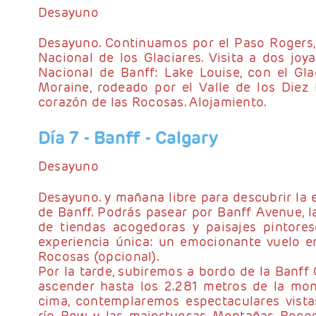
Desayuno
Desayuno. Continuamos por el Paso Rogers,
Nacional de los Glaciares. Visita a dos joy
Nacional de Banff: Lake Louise, con el Glac
Moraine, rodeado por el Valle de los Diez 
corazón de las Rocosas. Alojamiento.
Día 7
- Banff - Calgary
Desayuno
Desayuno. y mañana libre para descubrir la e
de Banff. Podrás pasear por Banff Avenue, la
de tiendas acogedoras y paisajes pintoresc
experiencia única: un emocionante vuelo en
Rocosas (opcional).
Por la tarde, subiremos a bordo de la Banff 
ascender hasta los 2.281 metros de la mon
cima, contemplaremos espectaculares vistas
río Bow y las majestuosas Montañas Rocos