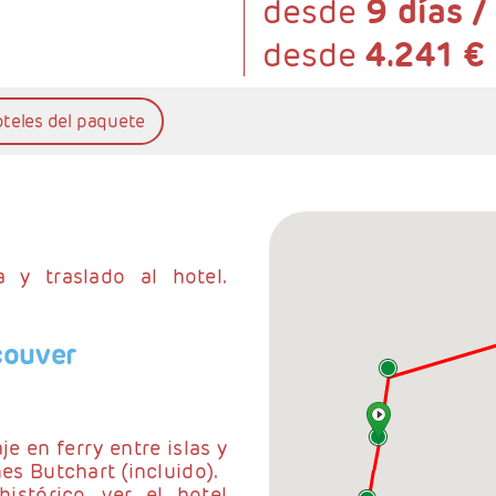
desde
9 días /
desde
4.241 €
oteles del paquete
 y traslado al hotel.
couver
je en ferry entre islas y
nes Butchart (incluido).
istórico, ver el hotel