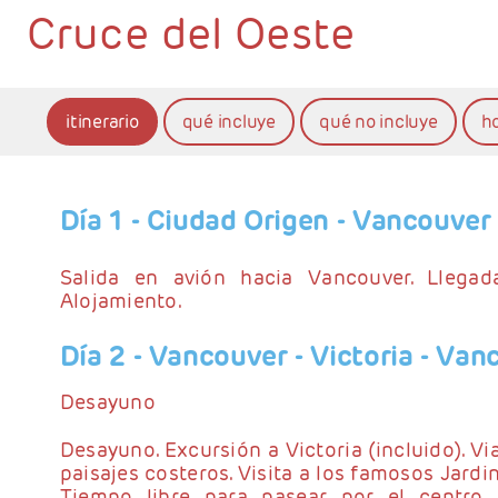
Cruce del Oeste
itinerario
qué incluye
qué no incluye
h
Día 1
- Ciudad Origen - Vancouver
Salida en avión hacia Vancouver. Llegada
Alojamiento.
Día 2
- Vancouver - Victoria - Van
Desayuno
Desayuno. Excursión a Victoria (incluido). Via
paisajes costeros. Visita a los famosos Jardi
Tiempo libre para pasear por el centro h