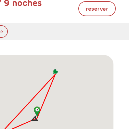
/ 9 noches
reservar
te