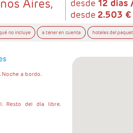
nos Aires,
desde
12 días 
desde
2.503 €
qué no incluye
a tener en cuenta
hoteles del paque
es
. Noche a bordo.
. Resto del día libre.