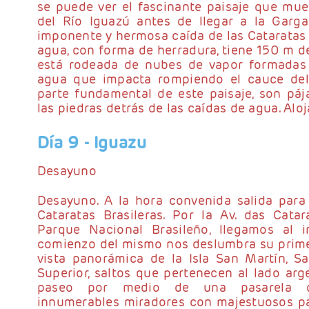
se puede ver el fascinante paisaje que mues
del Río Iguazú antes de llegar a la Garga
imponente y hermosa caída de las Cataratas d
agua, con forma de herradura, tiene 150 m d
está rodeada de nubes de vapor formadas 
agua que impacta rompiendo el cauce del 
parte fundamental de este paisaje, son pá
las piedras detrás de las caídas de agua. Alo
Día 9
- Iguazu
Desayuno
Desayuno. A la hora convenida salida para
Cataratas Brasileras. Por la Av. das Catar
Parque Nacional Brasileño, llegamos al in
comienzo del mismo nos deslumbra su primer
vista panorámica de la Isla San Martín, Sal
Superior, saltos que pertenecen al lado arg
paseo por medio de una pasarela d
innumerables miradores con majestuosos pai