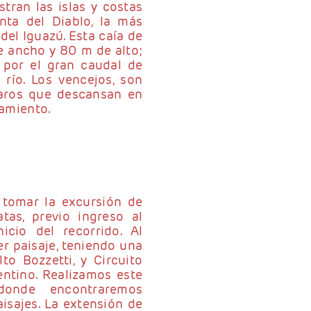
tran las islas y costas
nta del Diablo, la más
el Iguazú. Esta caía de
e ancho y 80 m de alto;
por el gran caudal de
río. Los vencejos, son
jaros que descansan en
jamiento.
 tomar la excursión de
atas, previo ingreso al
icio del recorrido. Al
 paisaje, teniendo una
to Bozzetti, y Circuito
entino. Realizamos este
onde encontraremos
sajes. La extensión de