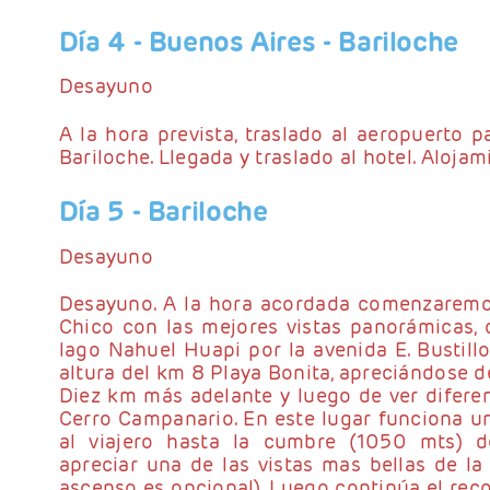
Día 4
- Buenos Aires - Bariloche
Desayuno
A la hora prevista, traslado al aeropuerto p
Bariloche. Llegada y traslado al hotel. Alojam
Día 5
- Bariloche
Desayuno
Desayuno. A la hora acordada comenzaremos
Chico con las mejores vistas panorámicas,
lago Nahuel Huapi por la avenida E. Bustill
altura del km 8 Playa Bonita, apreciándose de
Diez km más adelante y luego de ver diferent
Cerro Campanario. En este lugar funciona una
al viajero hasta la cumbre (1050 mts) 
apreciar una de las vistas mas bellas de la 
ascenso es opcional). Luego continúa el recor