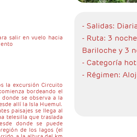
- Salidas: Diari
- Ruta: 3 noch
ara salir en vuelo hacia
iento
Bariloche y 3 
- Categoría hot
- Régimen: Alo
 la excursión Circuito
 comienza bordeando el
o donde se observa a la
sde allí la Isla Huemul.
es paisajes se llega al
 telesilla que traslada
desde donde se puede
región de los lagos (el
rido, a la altura del km